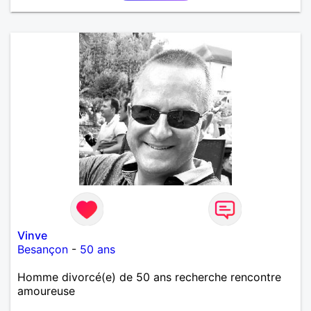
près tous les styles de musique. (Oui je suis pas
trop fan de Jul). Je fais du sport pour garder la
forme et plutôt agréable à regarder. (Enfin je le
pense en tout cas 😂)
Vinve
Besançon
-
50 ans
Homme divorcé(e) de 50 ans recherche rencontre
amoureuse