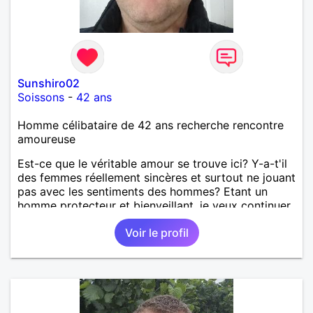
Sunshiro02
Soissons
-
42 ans
Homme célibataire de 42 ans recherche rencontre
amoureuse
Est-ce que le véritable amour se trouve ici? Y-a-t'il
des femmes réellement sincères et surtout ne jouant
pas avec les sentiments des hommes? Etant un
homme protecteur et bienveillant, je veux continuer
d'y croire et pouvoir enfin former la petite famille
Voir le profil
que je désir temps. Faux profil, profiteuse et autres
joyeuseté passer votre chemin, vous ne
m'intéressez pas du tout!