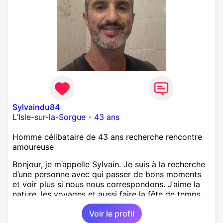
Sylvaindu84
L'Isle-sur-la-Sorgue
-
43 ans
Homme célibataire de 43 ans recherche rencontre
amoureuse
Bonjour, je m’appelle Sylvain. Je suis à la recherche
d’une personne avec qui passer de bons moments
et voir plus si nous nous correspondons. J’aime la
nature, les voyages et aussi faire la fête de temps
en temps ;-)Je suis papa d’un petit garçon de 7 ans
Voir le profil
dont je m’occupe en garde alternée. J’aime à peu