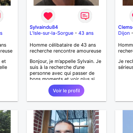
Sylvaindu84
Clems
s
L'Isle-sur-la-Sorgue
-
43 ans
Dijon
ans
Homme célibataire de 43 ans
Homme
ureuse
recherche rencontre amoureuse
recher
 et
Bonjour, je m’appelle Sylvain. Je
Je rec
elle
suis à la recherche d’une
sérieu
personne avec qui passer de
bons moments et voir plus si
nous nous correspondons.
Voir le profil
J’aime la nature, les voyages et
aussi faire la fête de temps en
temps ;-)Je suis papa d’un petit
garçon de 7 ans dont je
m’occupe en garde alternée.
J’aime à peu près tous les styles
de musique. (Oui je suis pas trop
fan de Jul). Je fais du sport