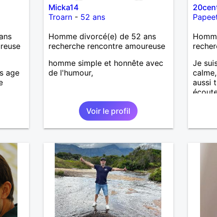
Micka14
20cen
Troarn
-
52 ans
Papee
ans
Homme divorcé(e) de 52 ans
Homme 
ureuse
recherche rencontre amoureuse
recher
homme simple et honnête avec
Je sui
is age
de l'humour,
calme,
e
aussi 
écoute
n'aime
la natu
Voir le profil
N'hési
omme
faire 
nc. PS
e mes
 suis
vre 58