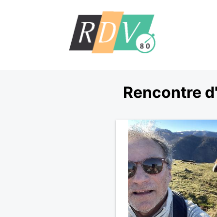
Rencontre d