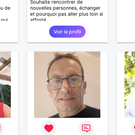
Souhaite rencontrer de
eu de
nouvelles personnes, échanger
et pourquoi pas aller plus loin si
 qui
affinité...
ans
Voir le profil
 avec
emble