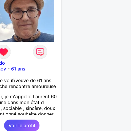
ido
hoy
-
61 ans
 veuf/veuve de 61 ans
che rencontre amoureuse
r, je m'appelle Laurent 60
une dans mon état d
 , sociable , sincère, doux
entionné souhaite donner
tendresse , de l'amour et
Voir le profil
up de bonheur a la