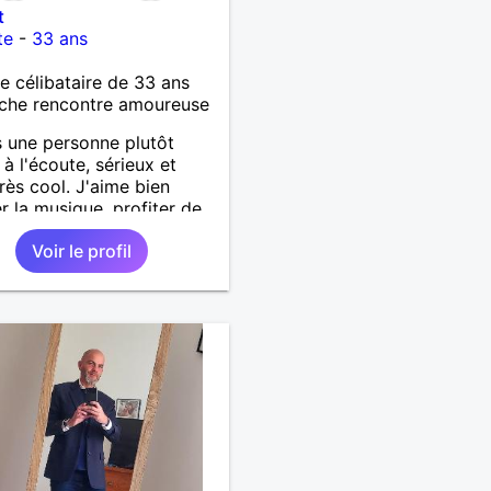
t
te
-
33 ans
célibataire de 33 ans
che rencontre amoureuse
s une personne plutôt
 à l'écoute, sérieux et
très cool. J'aime bien
r la musique, profiter de
re et faire du sport.
Voir le profil
tez pas à m'écrire pour
connaissance.