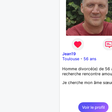
Jean19
Toulouse
-
56 ans
Homme divorcé(e) de 56 
recherche rencontre amo
Je cherche mon âme sœu
Voir le profil