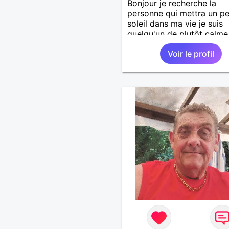
Bonjour je recherche la
personne qui mettra un p
soleil dans ma vie je suis
quelqu'un de plutôt calme
aime les choses simples s
Voir le profil
prise de tête, simplement
partager de belles choses
une personne qui me ress
.