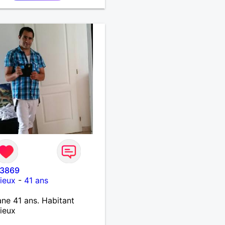
qui souhaitera partager
. Bientôt en retraite a la
l 'année et libre de toute
inte. Digne de confiance à
me qui voudras m 'en
er en toute sincérité.
e reste venez me
rir par un échange.
o3869
ieux
-
41 ans
ne 41 ans. Habitant
ieux