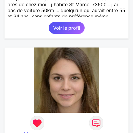
près de chez moi....j habite St Marcel 73600....j ai
pas de voiture 50km ... quelqu'un qui aurait entre 55
et 64 ans...sans enfants de préférence même
adultes et qui n aurait garder aucun contact avec
Voir le profil
une où plusieurs ex...si vous correspondez à ma
recherche ecrivez moi je vous répondrai...