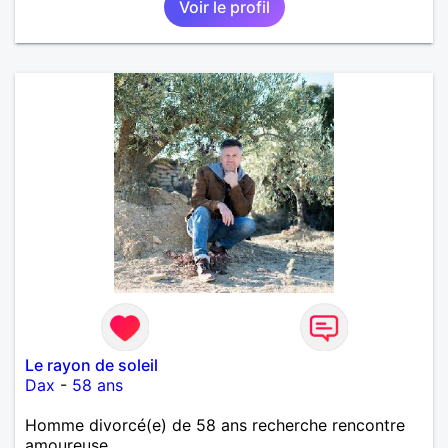
Voir le profil
importante à mes yeux mais peut se décliner en des
sentiments plus puissants. « Le temps fera son
œuvre » disait Arthur Schopenhauer, philosophe
allemand que j’adore. J’aime discuter sans pour
autant être trop locace. Je suis bourré de qualités
avec très peu de défauts. Je suis altruiste,
bienveillant, empathique, attentionné, honnête,
respectueux, doux de caractère et compréhensif : je
laisse « glisser » beaucoup de choses. Mais ne vous
m’éprenez pas Mesdames, si une personne que
j’aime me trahit une fois, il n’y aura pas de seconde
chance et je l’effacerai à « vitam eternam ».
Néanmoins, je suis un tout petit peu maniaque ainsi
qu’impatient. J’essaye de faire des efforts. Rien de
bien dramatique ! Du moins je le pense……Je suis un
homme facile à vivre. À vous si vous le souhaitez,
d’apprendre à me connaître davantage. J’en serai
ravi….A très bientôt je l’espère.
Le rayon de soleil
Dax
-
58 ans
Homme divorcé(e) de 58 ans recherche rencontre
amoureuse