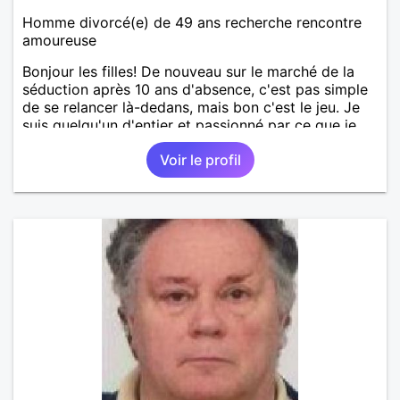
Homme divorcé(e) de 49 ans recherche rencontre
amoureuse
Bonjour les filles! De nouveau sur le marché de la
séduction après 10 ans d'absence, c'est pas simple
de se relancer là-dedans, mais bon c'est le jeu. Je
suis quelqu'un d'entier et passionné par ce que je
fais. Je suis propriétaire d'une belle ferme
Voir le profil
pédagogique avec plein d'animaux. Vous l'avez
compris, ma passion, c'est la nature en général, les
animaux, les arbres, le jardinage, la créativité, le
bricolage, etc ... Mon petit coin de paradis serait
idéal pour une maman avec de jeunes enfants ou
quelqu'un de proche de la nature. Je garde quand
même beaucoup de temps pour des sorties, je fais
un beau voyage tous les ans à l'étranger. J'aime
découvrir les paysages et cultures étrangères,
d'ailleurs les langues étrangères sont aussi ma
passion. J'ai 2 grands enfants déjà indépendants.
Pour le reste, je vous laisse découvrir. Au plaisir de
vous lire.