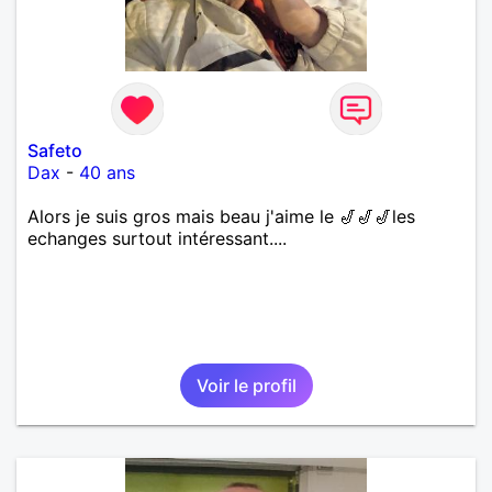
Safeto
Dax
-
40 ans
Alors je suis gros mais beau j'aime le 🎷🎷🎷les
echanges surtout intéressant....
Voir le profil