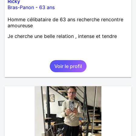
Ricky
Bras-Panon
-
63 ans
Homme célibataire de 63 ans recherche rencontre
amoureuse
Je cherche une belle relation , intense et tendre
Voir le profil