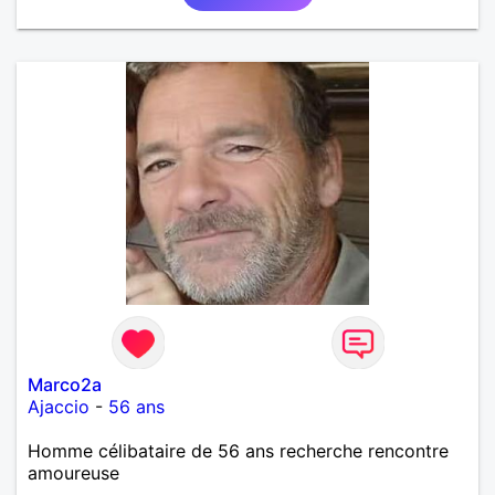
Marco2a
Ajaccio
-
56 ans
Homme célibataire de 56 ans recherche rencontre
amoureuse