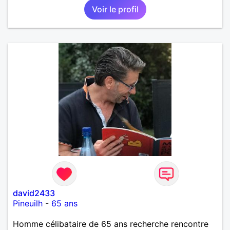
Voir le profil
david2433
Pineuilh
-
65 ans
Homme célibataire de 65 ans recherche rencontre