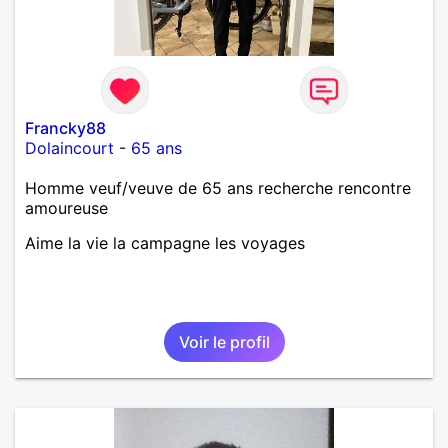
Francky88
Dolaincourt
-
65 ans
Homme veuf/veuve de 65 ans recherche rencontre
amoureuse
Aime la vie la campagne les voyages
Voir le profil