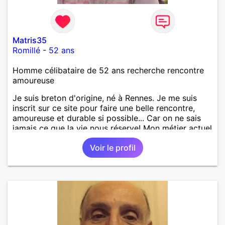
Matris35
Romillé
-
52 ans
Homme célibataire de 52 ans recherche rencontre
amoureuse
Je suis breton d'origine, né à Rennes. Je me suis
inscrit sur ce site pour faire une belle rencontre,
amoureuse et durable si possible... Car on ne sais
jamais ce que la vie nous réserve! Mon métier actuel
est électricien en tant que agent technique
Voir le profil
territorial. J'ai enseigné en tant que professeur des
écoles mais j'ai voulu changer. J'aime la culture en
générale: le cinéma, la littérature, le dessin, l'Art, un
peu de sport et aussi les ballades en bord de mer...
Mais je ne vais pas tout dire, à vous de me
contacter pour faire plus ample connaissance!...