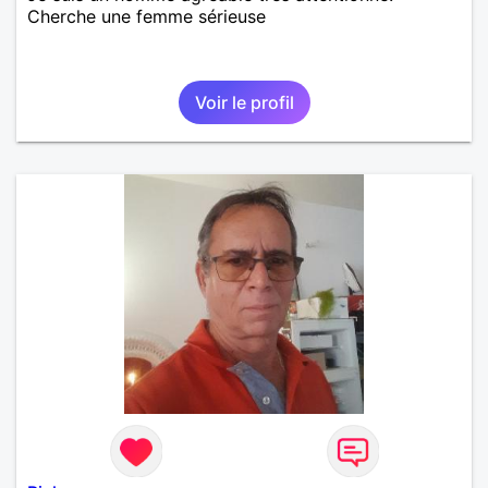
Cherche une femme sérieuse
Voir le profil