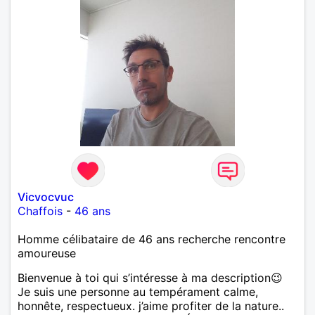
Vicvocvuc
Chaffois
-
46 ans
Homme célibataire de 46 ans recherche rencontre
amoureuse
Bienvenue à toi qui s’intéresse à ma description😉
Je suis une personne au tempérament calme,
honnête, respectueux. j’aime profiter de la nature..