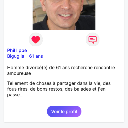
Phil lippe
Biguglia
-
61 ans
Homme divorcé(e) de 61 ans recherche rencontre
amoureuse
Tellement de choses à partager dans la vie, des
fous rires, de bons restos, des balades et j'en
passe...
Voir le profil