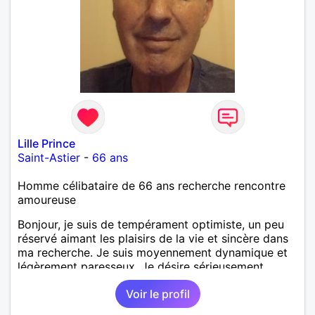
Lille Prince
Saint-Astier
-
66 ans
Homme célibataire de 66 ans recherche rencontre
amoureuse
Bonjour, je suis de tempérament optimiste, un peu
réservé aimant les plaisirs de la vie et sincère dans
ma recherche. Je suis moyennement dynamique et
légèrement paresseux. Je désire sérieusement
m'investir dans une relation durable.
Voir le profil