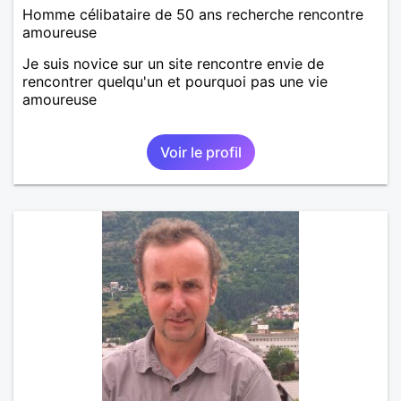
Homme célibataire de 50 ans recherche rencontre
amoureuse
Je suis novice sur un site rencontre envie de
rencontrer quelqu'un et pourquoi pas une vie
amoureuse
Voir le profil