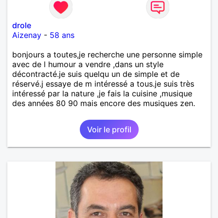
drole
Aizenay
-
58 ans
bonjours a toutes,je recherche une personne simple
avec de l humour a vendre ,dans un style
décontracté.je suis quelqu un de simple et de
réservé.j essaye de m intéressé a tous.je suis très
intéressé par la nature ,je fais la cuisine ,musique
des années 80 90 mais encore des musiques zen.
Voir le profil