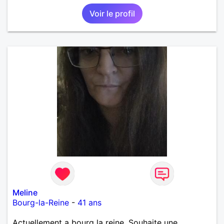
Voir le profil
Meline
Bourg-la-Reine
-
41 ans
Actuellement a bourg la reine. Souhaite une