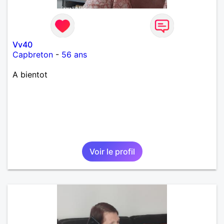
Vv40
Capbreton
-
56 ans
A bientot
Voir le profil