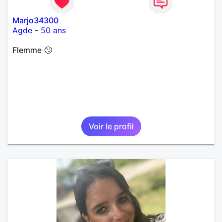
Marjo34300
Agde
-
50 ans
Flemme 🙄
Voir le profil