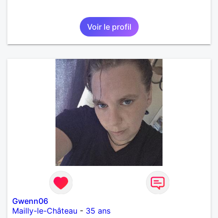
Voir le profil
Gwenn06
Mailly-le-Château
-
35 ans