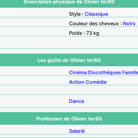
Description physique de Olivier ter80
Style :
Classique
Couleur des cheveux :
Noirs
Poids : 73 kg
Les goûts de Olivier ter80
Cinéma
Discothéques
Famill
Action
Comédie
Dance
Profession de Olivier ter80
Salarié