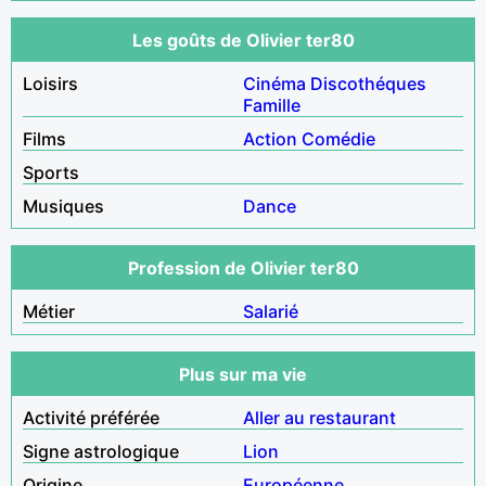
Les goûts de Olivier ter80
Loisirs
Cinéma
Discothéques
Famille
Films
Action
Comédie
Sports
Musiques
Dance
Profession de Olivier ter80
Métier
Salarié
Plus sur ma vie
Activité préférée
Aller au restaurant
Signe astrologique
Lion
Origine
Européenne